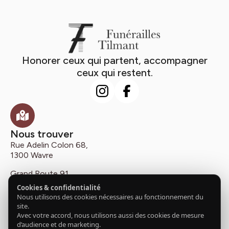
Honorer ceux qui partent, accompagner
ceux qui restent.
Nous trouver
Rue Adelin Colon 68,
1300 Wavre
Grand Route 91,
1435 Mont-Saint-Guibert
Cookies & confidentialité
Nous utilisons des cookies nécessaires au fonctionnement du
Chaussée de Huy 232,
site.
1325 Chaumont Gistoux
Avec votre accord, nous utilisons aussi des cookies de mesure
d’audience et de marketing.