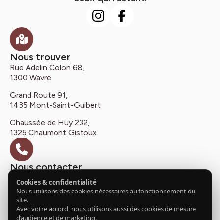
Nous trouver
Rue Adelin Colon 68,
1300 Wavre
Grand Route 91,
1435 Mont-Saint-Guibert
Chaussée de Huy 232,
1325 Chaumont Gistoux
Nous contacter
+32 475 86 37 09
Cookies & confidentialité
Nous utilisons des cookies nécessaires au fonctionnement du
funeraillestilmant@gmail.com
site.
Cookies
Confidentialité
Avec votre accord, nous utilisons aussi des cookies de mesure
© 2026 Funérailles Tilmant. Créé par Hungry Nuggets.
d’audience et de marketing.