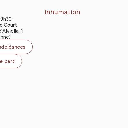
Inhumation
09h30.
e Court
Alviella, 1
enne)
ndoléances
re-part